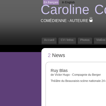
En français
In English
Caroline
C
COMÉDIENNE - AUTEURE
Accueil
CV / Infos
Photos
Vidéos
2
News
Ruy Blas
de Victor Hugo - Compagnie du Berger
Théâtre du Beauvaisis scène nationale 24 e